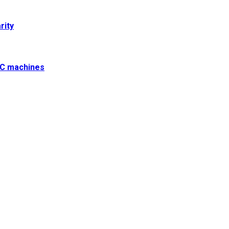
rity
NC machines