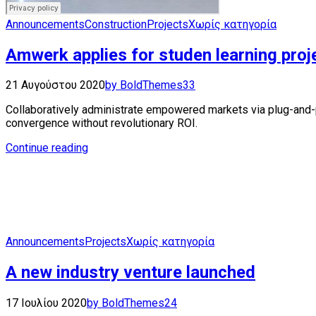
Announcements
Construction
Projects
Χωρίς κατηγορία
Amwerk applies for studen learning proj
21 Αυγούστου 2020
by BoldThemes
33
Collaboratively administrate empowered markets via plug-and-p
convergence without revolutionary ROI.
Continue reading
Announcements
Projects
Χωρίς κατηγορία
A new industry venture launched
17 Ιουλίου 2020
by BoldThemes
24