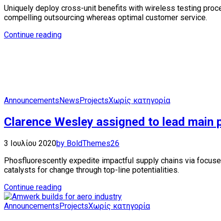
Uniquely deploy cross-unit benefits with wireless testing pro
compelling outsourcing whereas optimal customer service.
Continue reading
Announcements
News
Projects
Χωρίς κατηγορία
Clarence Wesley assigned to lead main 
3 Ιουλίου 2020
by BoldThemes
26
Phosfluorescently expedite impactful supply chains via focused
catalysts for change through top-line potentialities.
Continue reading
Announcements
Projects
Χωρίς κατηγορία