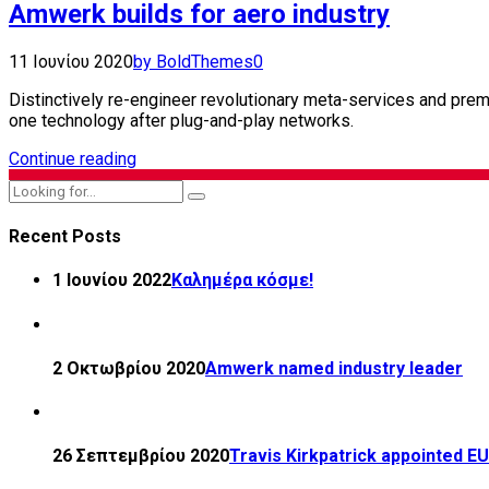
Amwerk builds for aero industry
11 Ιουνίου 2020
by BoldThemes
0
Distinctively re-engineer revolutionary meta-services and premiu
one technology after plug-and-play networks.
Continue reading
Recent Posts
1 Ιουνίου 2022
Καλημέρα κόσμε!
2 Οκτωβρίου 2020
Amwerk named industry leader
26 Σεπτεμβρίου 2020
Travis Kirkpatrick appointed E