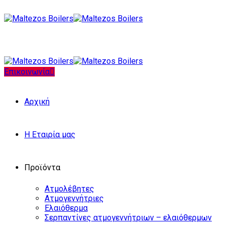
Επικοινωνία
Αρχική
Η Εταιρία μας
Προϊόντα
Ατμολέβητες
Ατμογεννήτριες
Ελαιόθερμα
Σερπαντίνες ατμογεννήτριων – ελαιόθερμων