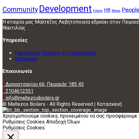
Development
Community
Peopl
HR
Future
News
Η εταιρία μας Μαλτέζος Λεβητοποιεία εδρεύει στον Πειραιά
Ναυτιλίας.
Υπηρεσίες
Περιοδικός Έλεγχος & Πιστοποίηση
Επισκευές
Επικοινωνία
Δραγατσανίου 66, Πειραιάς 185 45
2104612551
info@maltezosboilers.gr
© Maltezos Boilers - All Rights Reserved | Κατασκευή:
Χρησιμοποιούμε cookies, προκειμένου να σας προσφέρουμε 
Ρυθμίσεις Cookies
Αποδοχή Όλων
Ρυθμίσεις Cookies