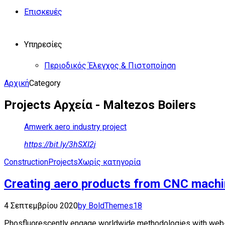
Επισκευές
Υπηρεσίες
Περιοδικός Έλεγχος & Πιστοποίηση
Αρχική
Category
Projects Αρχεία - Maltezos Boilers
Amwerk aero industry project
https://bit.ly/3hSXI2j
Construction
Projects
Χωρίς κατηγορία
Creating aero products from CNC mach
4 Σεπτεμβρίου 2020
by BoldThemes
18
Phosfluorescently engage worldwide methodologies with web-en