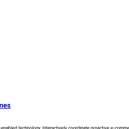
ines
abled technology. Interactively coordinate proactive e-commerc