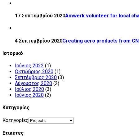
17 Σεπτεμβρίου 2020
Amwerk volunteer for local cha
4 Σεπτεμβρίου 2020
Creating aero products from C
Ιστορικό
Ιούνιος 2022
(1)
Οκτώβριος 2020
(1)
Σεπτέμβριος 2020
(3)
Αύγουστος 2020
(2)
Ιούλιος 2020
(3)
Ιούνιος 2020
(2)
Kατηγορίες
Kατηγορίες
Ετικέτες