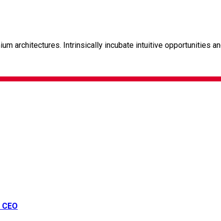
m architectures. Intrinsically incubate intuitive opportunities a
U CEO