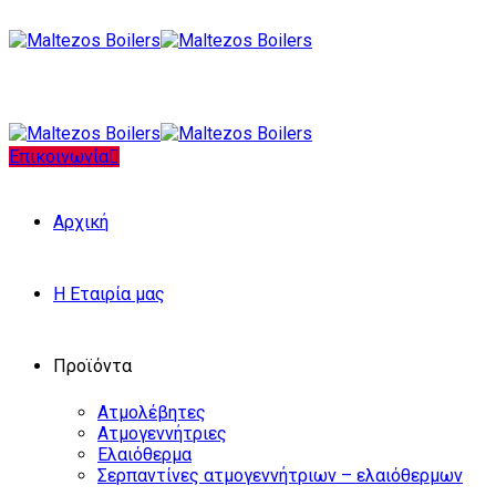
Επικοινωνία
Αρχική
Η Εταιρία μας
Προϊόντα
Ατμολέβητες
Ατμογεννήτριες
Ελαιόθερμα
Σερπαντίνες ατμογεννήτριων – ελαιόθερμων