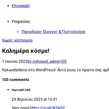
Επισκευές
Υπηρεσίες
Περιοδικός Έλεγχος & Πιστοποίηση
Χωρίς κατηγορία
Καλημέρα κόσμε!
1 Ιουνίου 2022
by eshoped_admin
103
Καλωσήλθατε στο WordPress! Αυτό είναι το πρώτο σας άρθρ
103 comments
Garrett1263
29 Απριλίου 2025 at 13:41
Very good
https://is.gd/N1ikS2