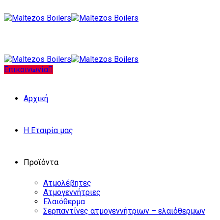
Επικοινωνία
Αρχική
Η Εταιρία μας
Προϊόντα
Ατμολέβητες
Ατμογεννήτριες
Ελαιόθερμα
Σερπαντίνες ατμογεννήτριων – ελαιόθερμων