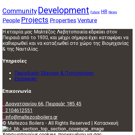
Development
Community
HR
Future
News
Projects
People
Properties
Venture
Η εταιρία μας Μαλτέζος Λεβητοποιεία εδρεύει στον
Πειραιά από το 1930, και μέχρι σήμερα έχει καταφέρει να
καθιερωθεί και να καταξιωθεί στο χώρο της Βιομηχανίας
& της Ναυτιλίας.
Υπηρεσίες
Περιοδικός Έλεγχος & Πιστοποίηση
Επισκευές
Επικοινωνία
Δραγατσανίου 66, Πειραιάς 185 45
2104612551
info@maltezosboilers.gr
© Maltezos Boilers - All Rights Reserved | Κατασκευή:
Χρησιμοποιούμε cookies, προκειμένου να σας